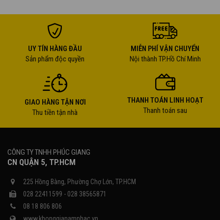
UY TÍN HÀNG ĐẦU
MIỄN PHÍ VẬN CHUYỂN
Sản phẩm độc quyền
Nội thành TP.Hồ Chí Minh
THANH TOÁN LINH HOẠT
GIAO HÀNG TẬN NƠI
Thanh toán sau
Thu tiền tận nhà
CÔNG TY TNHH PHÚC GIANG
CN QUẬN 5, TP.HCM
225 Hồng Bàng, Phường Chợ Lớn, TP.HCM
028 22411599 - 028 38565871
08 18 806 806
www.khonggianamnhac.vn