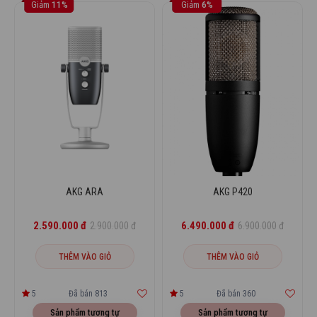
Giảm
11%
Giảm
6%
AKG ARA
AKG P420
2.590.000 đ
6.490.000 đ
2.900.000 đ
6.900.000 đ
THÊM VÀO GIỎ
THÊM VÀO GIỎ
5
Đã bán 813
5
Đã bán 360
Sản phẩm tương tự
Sản phẩm tương tự