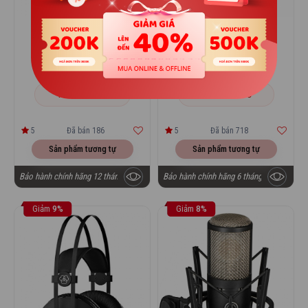
AKG K72
AKG K92
1.490.000 đ
1.690.000 đ
1.650.000 đ
1.850.000 đ
THÊM VÀO GIỎ
THÊM VÀO GIỎ
5
Đã bán 186
5
Đã bán 718
Sản phẩm tương tự
Sản phẩm tương tự
Bảo hành chính hãng 12 tháng
Bảo hành chính hãng 6 tháng
Giảm
9%
Giảm
8%