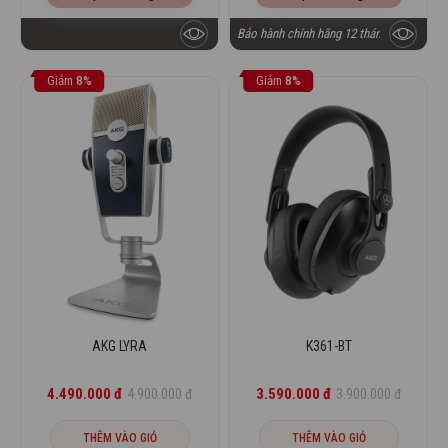
Bảo hành chính hãng 12 tháng
Giảm
8%
Giảm
8%
AKG LYRA
K361-BT
4.490.000 đ
3.590.000 đ
4.900.000 đ
3.900.000 đ
THÊM VÀO GIỎ
THÊM VÀO GIỎ