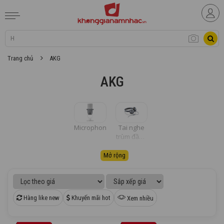
Trang chủ
AKG
AKG
Microphones
Tai nghe
trùm đầu /
Over ear
Mở rộng
Hàng like new
Khuyến mãi hot
Xem nhiều