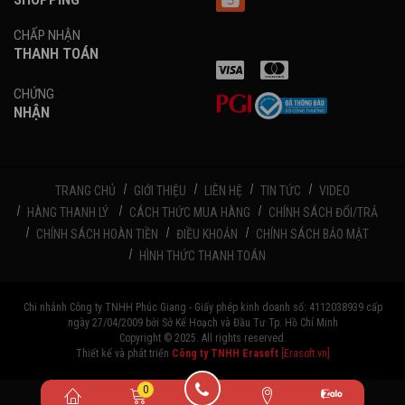
CHẤP NHẬN
THANH TOÁN
CHỨNG
NHẬN
TRANG CHỦ
GIỚI THIỆU
LIÊN HỆ
TIN TỨC
VIDEO
HÀNG THANH LÝ
CÁCH THỨC MUA HÀNG
CHÍNH SÁCH ĐỔI/TRẢ
CHÍNH SÁCH HOÀN TIỀN
ĐIỀU KHOẢN
CHÍNH SÁCH BẢO MẬT
HÌNH THỨC THANH TOÁN
Chi nhánh Công ty TNHH Phúc Giang - Giấy phép kinh doanh số: 4112038939 cấp
ngày 27/04/2009 bởi Sở Kế Hoạch và Đầu Tư Tp. Hồ Chí Minh
Copyright © 2025. All rights reserved.
Thiết kế và phát triển
Công ty TNHH Erasoft
[Erasoft.vn]
0