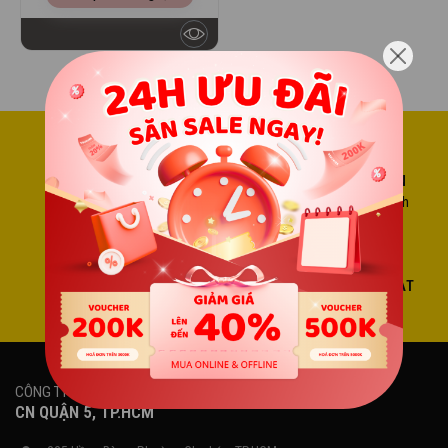
UY TÍN HÀNG ĐẦU
MIỄN PHÍ VẬN CHUYỂN
Sản phẩm độc quyền
Nội thành TP.Hồ Chí Minh
THANH TOÁN LINH HOẠT
GIAO HÀNG TẬN NƠI
Thanh toán sau
Thu tiền tận nhà
CÔNG TY TNHH PHÚC GIANG
CN QUẬN 5, TP.HCM