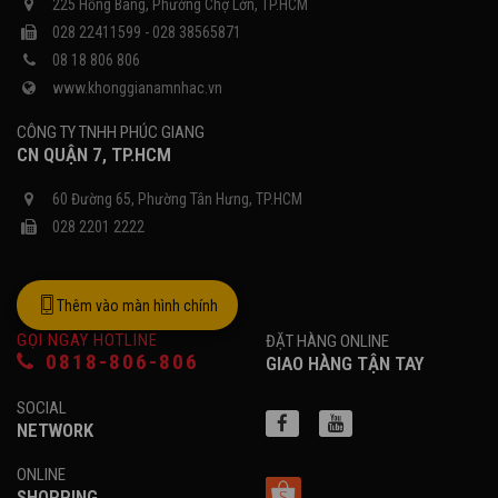
225 Hồng Bàng, Phường Chợ Lớn, TP.HCM
028 22411599 - 028 38565871
08 18 806 806
www.khonggianamnhac.vn
CÔNG TY TNHH PHÚC GIANG
CN QUẬN 7, TP.HCM
60 Đường 65, Phường Tân Hưng, TP.HCM
028 2201 2222
Thêm vào màn hình chính
GỌI NGAY HOTLINE
ĐẶT HÀNG ONLINE
0818-806-806
GIAO HÀNG TẬN TAY
SOCIAL
NETWORK
ONLINE
SHOPPING