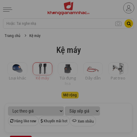
Trang chủ
Kệ máy
Kệ máy
Loại khác
Kệ máy
Túi đựng
Dây dẫn
Pat treo
loa
Mở rộng
Hàng like new
Khuyến mãi hot
Xem nhiều