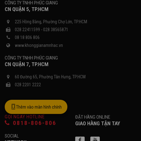
CÔNG TY TNHH PHÚC GIANG
CN QUẬN 5, TP.HCM
225 Hồng Bàng, Phường Chợ Lớn, TP.HCM
028 22411599 - 028 38565871
08 18 806 806
www.khonggianamnhac.vn
CÔNG TY TNHH PHÚC GIANG
CN QUẬN 7, TP.HCM
60 Đường 65, Phường Tân Hưng, TP.HCM
028 2201 2222
Thêm vào màn hình chính
GỌI NGAY HOTLINE
ĐẶT HÀNG ONLINE
0818-806-806
GIAO HÀNG TẬN TAY
SOCIAL