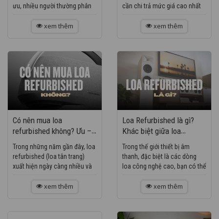
ưu, nhiều người thường phân
cần chi trả mức giá cao nhất
vân giữa loa refurbished và
để sở hữu trải nghiệm tốt nhất.
loa second-hand (đã qua sử
xem thêm
Loa refurbished chính là lựa
xem thêm
dụng). Tuy nhiên, không...
chọn thông minh...
Có nên mua loa
Loa Refurbished là gì?
refurbished không? Ưu –
Khác biệt giữa loa
nhược điểm chi tiết
refurbished, loa mới và
Trong những năm gần đây, loa
Trong thế giới thiết bị âm
loa cũ second-hand
refurbished (loa tân trang)
thanh, đặc biệt là các dòng
xuất hiện ngày càng nhiều và
loa công nghệ cao, bạn có thể
trở thành lựa chọn của nhiều
bắt gặp những khái niệm như
người yêu âm nhạc. Tuy nhiên,
xem thêm
loa mới (brand new), loa
xem thêm
khi nghe đến từ...
second-hand (loa cũ đã...