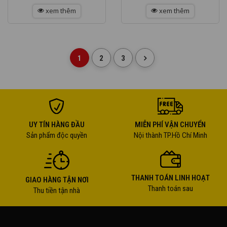
chất âm mạnh mẽ, thiết kế
dùng tin tưởng nhờ chất lượng
bền bỉ và thời lượng pin ấn
xem thêm
âm thanh ổn định, thiết kế bền
xem thêm
tượng. Với sự...
bỉ cùng...
1
2
3
UY TÍN HÀNG ĐẦU
MIỄN PHÍ VẬN CHUYỂN
Sản phẩm độc quyền
Nội thành TP.Hồ Chí Minh
THANH TOÁN LINH HOẠT
GIAO HÀNG TẬN NƠI
Thanh toán sau
Thu tiền tận nhà