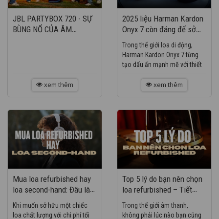
JBL PARTYBOX 720 - SỰ
2025 liệu Harman Kardon
BÙNG NỔ CỦA ÂM
Onyx 7 còn đáng để sở
THANH - ÁNH SÁNG
hữu?
Trong thế giới loa di động,
Harman Kardon Onyx 7 từng
tạo dấu ấn mạnh mẽ với thiết
kế mang tính biểu tượng và
xem thêm
chất âm đặc trưng của thương
xem thêm
hiệu. Tuy nhiên,...
Mua loa refurbished hay
Top 5 lý do bạn nên chọn
loa second-hand: Đâu là
loa refurbished – Tiết
lựa chọn thông minh?
kiệm nhưng vẫn an tâm
Khi muốn sở hữu một chiếc
Trong thế giới âm thanh,
loa chất lượng với chi phí tối
không phải lúc nào bạn cũng