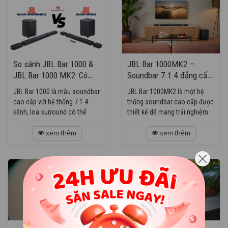
So sánh JBL Bar 1000 &
JBL Bar 1000MK2 —
JBL Bar 1000 MK2: Có
Soundbar 7.1.4 đẳng cấp
nên nâng cấp?
với loa surround rời & sub
JBL Bar 1000 là mẫu soundbar
JBL Bar 1000MK2 là một hệ
10″ mạnh mẽ
cao cấp với hệ thống 7.1.4
thống soundbar cao cấp được
kênh, loa surround có thể
thiết kế để mang trải nghiệm
tháo rời, subwoofer không
âm thanh rạp chiếu phim vào
dây 10 inch, hỗ trợ Dolby
xem thêm
chính ngôi nhà bạn. Với cấu
xem thêm
Atmos / DTS:X và công nghệ
hình 7.1.4 kênh, loa...
MultiBeam™....