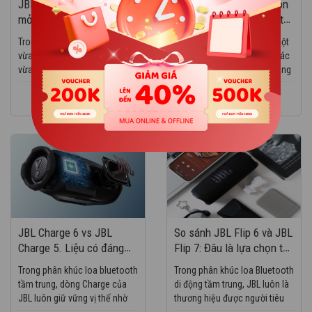
JBL Sense Lite – Tai nghe
Đánh giá Harman Kardon
mở (Open-Ear) Bluetooth
Onyx 9 – Đẳng cấp thiết
mới với âm bass sống
kế, bứt phá âm thanh
Trong thời đại mà người dùng
Harman Kardon Onyx 9 là một
động & đeo thoải mái
vừa muốn tận hưởng âm nhạc
bước tiến vượt bậc so với các
suốt ngày
vừa muốn nhận biết môi
thế hệ trước – không chỉ nâng
trường xung quanh, JBL Sense
cấp về công nghệ mà còn cải
Lite ra mắt như một giải pháp
xem thêm
tiến sâu về chất âm và trải
xem thêm
tai nghe mở (open-ear)...
nghiệm...
JBL Charge 6 vs JBL
So sánh JBL Flip 6 và JBL
Charge 5. Liệu có đáng
Flip 7: Đâu là lựa chọn tốt
để nâng cấp?
hơn cho người yêu âm
Trong phân khúc loa bluetooth
Trong phân khúc loa Bluetooth
nhạc di động?
tầm trung, dòng Charge của
di động tầm trung, JBL luôn là
JBL luôn giữ vững vị thế nhờ
thương hiệu được người tiêu