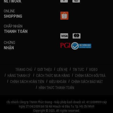
NETWORK
ONLINE
SHOPPING
CHẤP NHẬN
THANH TOÁN
CHỨNG
NHẬN
TRANG CHỦ
GIỚI THIỆU
LIÊN HỆ
TIN TỨC
VIDEO
HÀNG THANH LÝ
CÁCH THỨC MUA HÀNG
CHÍNH SÁCH ĐỔI/TRẢ
CHÍNH SÁCH HOÀN TIỀN
ĐIỀU KHOẢN
CHÍNH SÁCH BẢO MẬT
HÌNH THỨC THANH TOÁN
Chi nhánh Công ty TNHH Phúc Giang - Giấy phép kinh doanh số: 4112038939 cấp
ngày 27/04/2009 bởi Sở Kế Hoạch và Đầu Tư Tp. Hồ Chí Minh
Copyright © 2025. All rights reserved.