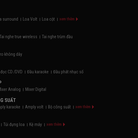
a surround
Loa Volt
Loa cột
xem thêm
Tai nghe true wireless
Tai nghe trùm đầu
ro không dây
 đọc CD /DVD
Đầu karaoke
Đầu phát nhạc số
P
ixer Analog
Mixer Digital
NG SUẤT
ply karaoke
Amply volt
Bộ công suất
xem thêm
Túi đựng loa
Kệ máy
xem thêm