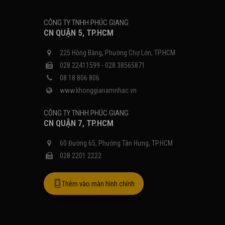
CÔNG TY TNHH PHÚC GIANG
CN QUẬN 5, TP.HCM
225 Hồng Bàng, Phường Chợ Lớn, TP.HCM
028 22411599 - 028 38565871
08 18 806 806
www.khonggianamnhac.vn
CÔNG TY TNHH PHÚC GIANG
CN QUẬN 7, TP.HCM
60 Đường 65, Phường Tân Hưng, TP.HCM
028 2201 2222
Thêm vào màn hình chính