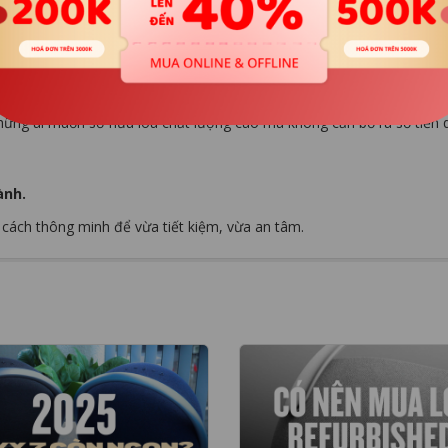
 chọn thông minh cho người tiêu dùng hiệ
m bảo chất lượng và trải nghiệm
, lại có chính sách bảo hành rõ 
ững ai muốn sở hữu loa chất lượng cao mà không cần bỏ ra số tiền q
ành.
à cách thông minh để vừa tiết kiệm, vừa an tâm.