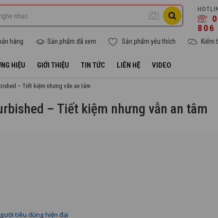
HOTLI
0
806
bán hàng
Sản phẩm đã xem
Sản phẩm yêu thích
Kiểm t
NG HIỆU
GIỚI THIỆU
TIN TỨC
LIÊN HỆ
VIDEO
rbished – Tiết kiệm nhưng vẫn an tâm
furbished – Tiết kiệm nhưng vẫn an tâm
gười tiêu dùng hiện đại