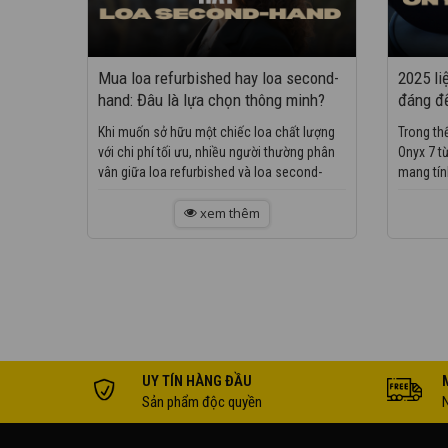
Mua loa refurbished hay loa second-
2025 li
hand: Đâu là lựa chọn thông minh?
đáng đ
Khi muốn sở hữu một chiếc loa chất lượng
Trong th
với chi phí tối ưu, nhiều người thường phân
Onyx 7 t
vân giữa loa refurbished và loa second-
mang tín
hand (đã qua sử dụng). Tuy nhiên, không...
của thươn
xem thêm
UY TÍN HÀNG ĐẦU
Sản phẩm độc quyền