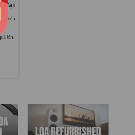
n đại
ràng nếu
uá lớn.