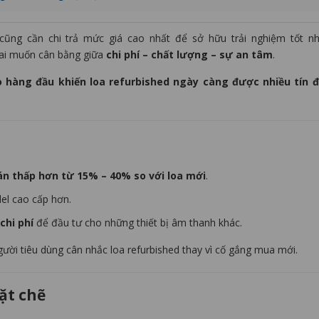
cũng cần chi trả mức giá cao nhất để sở hữu trải nghiệm tốt n
 ai muốn cân bằng giữa
chi phí – chất lượng – sự an tâm
.
do hàng đầu khiến loa refurbished ngày càng được nhiều tín 
án thấp hơn từ 15% – 40% so với loa mới
.
el cao cấp hơn.
chi phí
để đầu tư cho những thiết bị âm thanh khác.
người tiêu dùng cân nhắc loa refurbished thay vì cố gắng mua mới.
ặt chẽ