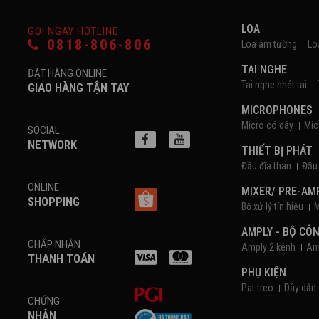
LOA
GỌI NGAY HOTLINE
0818-806-806
Loa âm tường
Lo
TAI NGHE
ĐẶT HÀNG ONLINE
Tai nghe nhét tai
GIAO HÀNG TẬN TAY
MICROPHONES
Micro có dây
Mic
SOCIAL
NETWORK
THIẾT BỊ PHÁT
Đầu đĩa than
Đầu
ONLINE
MIXER/ PRE-AM
SHOPPING
Bộ xử lý tín hiệu
M
AMPLY - BỘ CÔ
CHẤP NHẬN
Amply 2 kênh
Am
THANH TOÁN
PHỤ KIỆN
Pat treo
Dây dẫn
CHỨNG
NHẬN