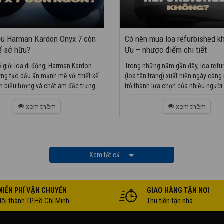
ệu Harman Kardon Onyx 7 còn
Có nên mua loa refurbished k
ể sở hữu?
Ưu – nhược điểm chi tiết
ế giới loa di động, Harman Kardon
Trong những năm gần đây, loa refu
ừng tạo dấu ấn mạnh mẽ với thiết kế
(loa tân trang) xuất hiện ngày càng
h biểu tượng và chất âm đặc trưng
trở thành lựa chọn của nhiều ngườ
g hiệu. Tuy nhiên,...
nhạc. Tuy nhiên, khi nghe đến từ...
xem thêm
xem thêm
Xem tất cả ...
MIỄN PHÍ VẬN CHUYỂN
GIAO HÀNG TẬN NƠI
Nội thành TP.Hồ Chí Minh
Thu tiền tận nhà