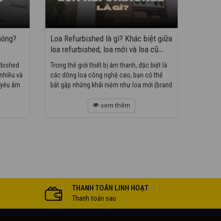
hông?
Loa Refurbished là gì? Khác biệt giữa
loa refurbished, loa mới và loa cũ
second-hand
rbished
Trong thế giới thiết bị âm thanh, đặc biệt là
 nhiều và
các dòng loa công nghệ cao, bạn có thể
i yêu âm
bắt gặp những khái niệm như loa mới (brand
new), loa second-hand (loa cũ đã...
xem thêm
THANH TOÁN LINH HOẠT
Thanh toán sau