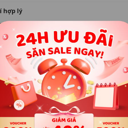
í hợp lý
, nhưng lại muốn trải nghiệm dòng loa cao cấp?
hanh hàng đầu với mức giá vừa tầm
.
hay loa hi-fi mà trước đây bạn nghĩ là “quá xa vời”.
 thương hiệu, giúp bạn tận hưởng trọn vẹn.
 tốt cho môi trường.
tử.
nguyên
mà nhiều người đang hướng tới.
dài và tích cực.