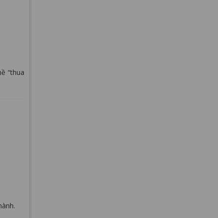
hề “thua
hành.