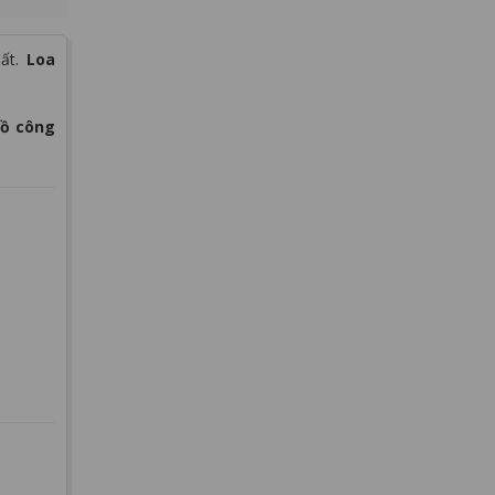
hất.
Loa
đồ công