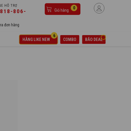
NE HỖ TRỢ
0
818-806-
Giỏ hàng
ra đơn hàng
6
HÀNG LIKE NEW
COMBO
BÃO DEAL