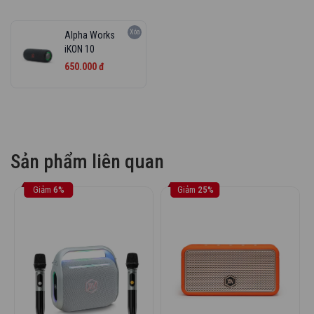
Xóa
Alpha Works
iKON 10
650.000 đ
Bật Chất Nhạc REAL Với Âm Thanh
Alpha Works Signature Sound
Dù có vóc dáng nhỏ gọn, iKON 10 vẫn đủ nội lực với công
suất RMS 10W (Peak 20W), dải tần đáp ứng rộng 80Hz –
16kHz. Từng nhịp bass chắc gọn, mid rõ ràng và treble sáng
Sản phẩm liên quan
trong được tái hiện chân thực, phù hợp từ nhạc acoustic dịu
nhẹ đến EDM bùng nổ. Bạn sẽ luôn cảm nhận được sự khác
Giảm
6%
Giảm
25%
biệt của chất âm Alpha Works Signature Sound nguyên bản,
chi tiết và sống động.
Thiết kế bật chất riêng
iKON 10 được hoàn thiện theo phong cách tối giản, hiện đại,
dễ hòa nhập với mọi phong cách sống năng động. Các chi
tiết được chăm chút tinh tế, mang lại cảm giác cao cấp dù
kích thước rất nhỏ gọn. Trọng lượng nhẹ chỉ 920g giúp loa