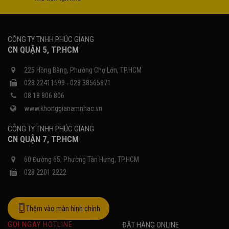
CÔNG TY TNHH PHÚC GIANG
CN QUẬN 5, TP.HCM
225 Hồng Bàng, Phường Chợ Lớn, TP.HCM
028 22411599 - 028 38565871
08 18 806 806
www.khonggianamnhac.vn
CÔNG TY TNHH PHÚC GIANG
CN QUẬN 7, TP.HCM
60 Đường 65, Phường Tân Hưng, TP.HCM
028 2201 2222
Thêm vào màn hình chính
GỌI NGAY HOTLINE
ĐẶT HÀNG ONLINE