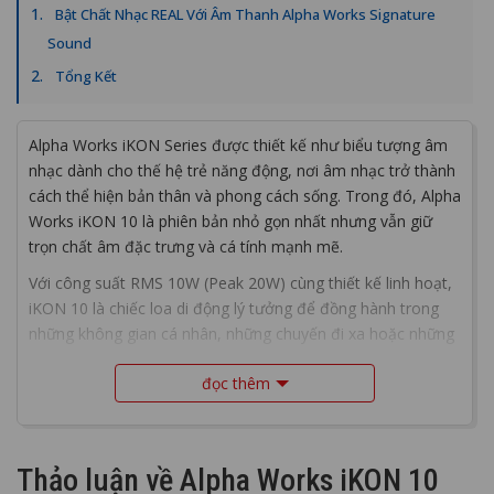
Bật Chất Nhạc REAL Với Âm Thanh Alpha Works Signature
Sound
Tổng Kết
Alpha Works iKON Series được thiết kế như biểu tượng âm
nhạc dành cho thế hệ trẻ năng động, nơi âm nhạc trở thành
cách thể hiện bản thân và phong cách sống. Trong đó, Alpha
Works iKON 10 là phiên bản nhỏ gọn nhất nhưng vẫn giữ
trọn chất âm đặc trưng và cá tính mạnh mẽ.
Với công suất RMS 10W (Peak 20W) cùng thiết kế linh hoạt,
iKON 10 là chiếc loa di động lý tưởng để đồng hành trong
những không gian cá nhân, những chuyến đi xa hoặc những
buổi tụ tập bạn bè đầy năng lượng. Hãy cùng
PGI
khám phá
đọc thêm
sản phẩm qua bài viết dưới đây nhé!
Thảo luận về Alpha Works iKON 10