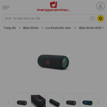
Trang chủ
Alpha Works
Loa bluetooth/ retro
Alpha Works iKON 10