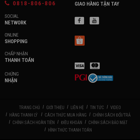
0818-806-806
GIAO HÀNG TẬN TAY
SOCIAL
NETWORK
ONLINE
SHOPPING
CHẤP NHẬN
THANH TOÁN
CHỨNG
NHẬN
TRANG CHỦ
GIỚI THIỆU
LIÊN HỆ
TIN TỨC
VIDEO
HÀNG THANH LÝ
CÁCH THỨC MUA HÀNG
CHÍNH SÁCH ĐỔI/TRẢ
CHÍNH SÁCH HOÀN TIỀN
ĐIỀU KHOẢN
CHÍNH SÁCH BẢO MẬT
HÌNH THỨC THANH TOÁN