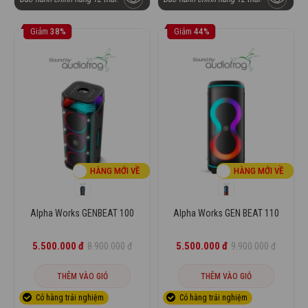
Peak) cùng chất âm Alpha Works Signature Sound sống
động. Với pin 2200mAh cho 7 giờ chơi nhạc, chuẩn kháng
Giảm
38%
Giảm
44%
nước IPX5, đèn LED RGB cá tính và tính năng TWS, iKON 10
sẵn sàng đồng hành cùng bạn mọi lúc, mọi nơi.
Nếu bạn đang tìm một chiếc loa vừa gọn nhẹ, bền bỉ vừa đủ
sức khuấy động không gian cá nhân, thì iKON 10 chính là lựa
chọn để bạn bật nhạc REAL và thể hiện chất riêng của mình.
HÀNG MỚI VỀ
HÀNG MỚI VỀ
Alpha Works GENBEAT 100
Alpha Works GEN BEAT 110
5.500.000 đ
5.500.000 đ
8.900.000 đ
9.900.000 đ
THÊM VÀO GIỎ
THÊM VÀO GIỎ