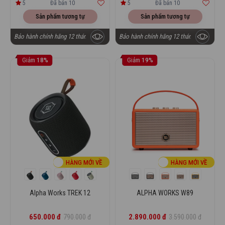
5
Đã bán 10
5
Đã bán 10
Sản phẩm tương tự
Sản phẩm tương tự
Bảo hành chính hãng 12 tháng
Bảo hành chính hãng 12 tháng
Giảm
18%
Giảm
19%
HÀNG MỚI VỀ
HÀNG MỚI VỀ
Alpha Works TREK 12
ALPHA WORKS W89
650.000 đ
2.890.000 đ
790.000 đ
3.590.000 đ