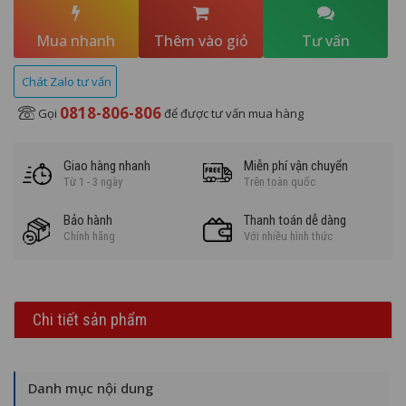
Mua nhanh
Thêm vào giỏ
Tư vấn
Chát Zalo tư vấn
0818-806-806
Gọi
để được tư vấn mua hàng
Giao hàng nhanh
Miễn phí vận chuyển
Từ 1 - 3 ngày
Trên toàn quốc
Bảo hành
Thanh toán dễ dàng
Chính hãng
Với nhiều hình thức
Chi tiết sản phẩm
Danh mục nội dung