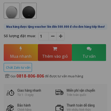
bạn không bỏ lỡ bất kỳ giai điệu nào khi đang tận hưởng âm nhạc.
+ Nhờ vào tính năng tự động cân chỉnh âm thanh, Onyx Studio 9 luôn
mang đến chất lượng âm thanh tối ưu, dù bạn đặt loa ở bất kỳ đâu.
Mua hàng được tặng voucher lên đến 500.000 đ cho đơn hàng tiếp theo!
Số lượng đặt mua:
Mua nhanh
Thêm vào giỏ
Tư vấn
Chát Zalo tư vấn
0818-806-806
Gọi
để được tư vấn mua hàng
Giao hàng nhanh
Miễn phí vận chuyển
Từ 1 - 3 ngày
Trên toàn quốc
Bảo hành
Thanh toán dễ dàng
Chính hãng
Với nhiều hình thức