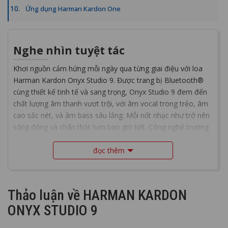
Ứng dụng Harman Kardon One
Nghe nhìn tuyệt tác
Khơi nguồn cảm hứng mỗi ngày qua từng giai điệu với loa
Harman Kardon Onyx Studio 9. Được trang bị Bluetooth®
cùng thiết kế tinh tế và sang trọng, Onyx Studio 9 đem đến
chất lượng âm thanh vượt trội, với âm vocal trong trẻo, âm
cao sắc nét, và âm bass sâu lắng. Mỗi nốt nhạc như trở nên
sống động và chân thật hơn bao giờ hết. Công nghệ trường
âm bất biến giúp nhân rộng không gian âm nhạc, nâng cao
độ rõ nét và tinh tế đến từng chi tiết, khiến bạn đắm chìm
đọc thêm
trong thế giới âm thanh đầy mê hoặc. Tay cầm chắc chắn
được tích hợp hoàn hảo (chế tác từ 90% nhôm tái chế),
cùng pin mạnh mẽ với thời gian phát nhạc lên đến 8 giờ,
Thảo luận về HARMAN KARDON
giúp Onyx Studio 9 dễ dàng theo chân bạn đến mọi ngóc
ONYX STUDIO 9
ngách trong căn nhà. Cổng USB tích hợp còn cung cấp năng
lượng cho thiết bị của bạn, để bạn không bỏ lỡ bất kỳ giai