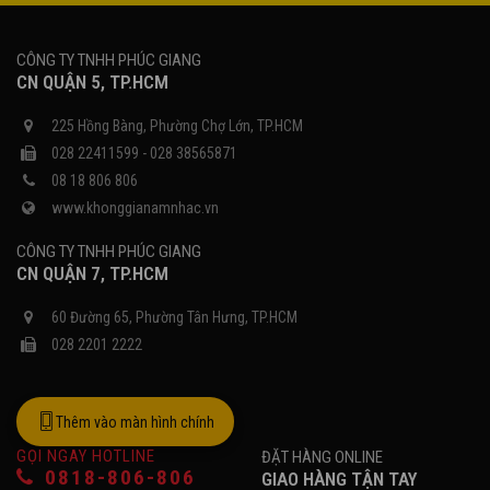
CÔNG TY TNHH PHÚC GIANG
CN QUẬN 5, TP.HCM
225 Hồng Bàng, Phường Chợ Lớn, TP.HCM
028 22411599 - 028 38565871
08 18 806 806
www.khonggianamnhac.vn
CÔNG TY TNHH PHÚC GIANG
CN QUẬN 7, TP.HCM
60 Đường 65, Phường Tân Hưng, TP.HCM
028 2201 2222
Thêm vào màn hình chính
GỌI NGAY HOTLINE
ĐẶT HÀNG ONLINE
0818-806-806
GIAO HÀNG TẬN TAY