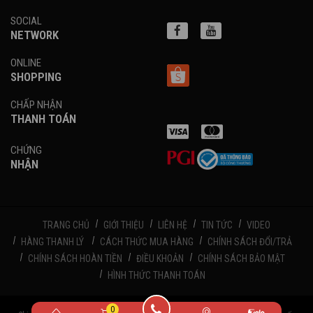
SOCIAL
NETWORK
ONLINE
SHOPPING
CHẤP NHẬN
THANH TOÁN
CHỨNG
NHẬN
TRANG CHỦ
GIỚI THIỆU
LIÊN HỆ
TIN TỨC
VIDEO
HÀNG THANH LÝ
CÁCH THỨC MUA HÀNG
CHÍNH SÁCH ĐỔI/TRẢ
CHÍNH SÁCH HOÀN TIỀN
ĐIỀU KHOẢN
CHÍNH SÁCH BẢO MẬT
HÌNH THỨC THANH TOÁN
0