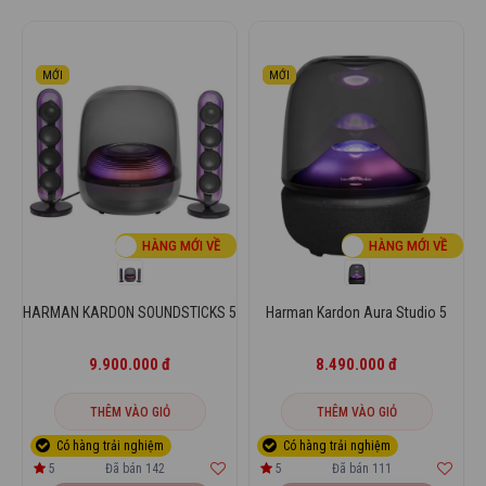
MỚI
MỚI
HÀNG MỚI VỀ
HÀNG MỚI VỀ
HARMAN KARDON SOUNDSTICKS 5
Harman Kardon Aura Studio 5
9.900.000 đ
8.490.000 đ
THÊM VÀO GIỎ
THÊM VÀO GIỎ
5
Đã bán 142
5
Đã bán 111