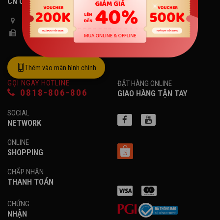
CN QUẬN 7, TP.HCM
60 Đường 65, Phường Tân Hưng, TP.HCM
028 2201 2222
Thêm vào màn hình chính
GỌI NGAY HOTLINE
ĐẶT HÀNG ONLINE
0818-806-806
GIAO HÀNG TẬN TAY
SOCIAL
NETWORK
ONLINE
SHOPPING
CHẤP NHẬN
THANH TOÁN
CHỨNG
NHẬN