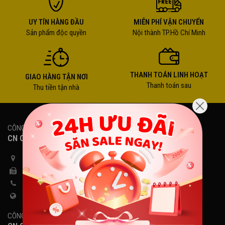
UY TÍN HÀNG ĐẦU
MIỄN PHÍ VẬN CHUYỂN
Sản phẩm độc quyền
Nội thành TP.Hồ Chí Minh
THANH TOÁN LINH HOẠT
GIAO HÀNG TẬN NƠI
Thanh toán sau
Thu tiền tận nhà
CÔNG TY TNHH PHÚC GIANG
CN QUẬN 5, TP.HCM
225 Hồng Bàng, Phường Chợ Lớn, TP.HCM
028 22411599 - 028 38565871
08 18 806 806
www.khonggianamnhac.vn
CÔNG TY TNHH PHÚC GIANG