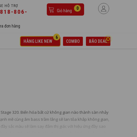
NE HỖ TRỢ
0
818-806-
Giỏ hàng
ra đơn hàng
6
HÀNG LIKE NEW
COMBO
BÃO DEAL
ox Stage 320. Biến hóa bất cứ không gian nào thành sàn nhảy
 mạnh mẽ cùng âm bass trầm lắng sẽ lan tỏa khắp không gian,
đầy sắc màu sẽ làm say đắm thị giác với hiệu ứng đầy sao
ng nhịp điệu. Thể hiện tài năng trên sân khấu của bạn với