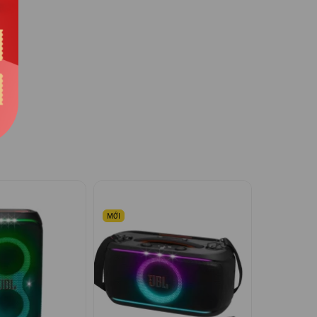
n bạn
ng
m thanh
ng lại
 cao,
reo vô
ng với
MỚI
ổng
ư những