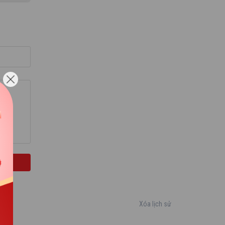
 lắng
 hay
ao độc
ế pin
i nhạc.
ụng.
Xóa lịch sử