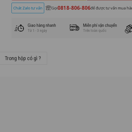
0818-806-806
Chát Zalo tư vấn
Gọi
để được tư vấn mua hà
Giao hàng nhanh
Miễn phí vận chuyển
Từ 1 - 3 ngày
Trên toàn quốc
Trong hộp có gì ?