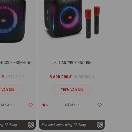
ENCORE ESSENTIAL
JBL PARTYBOX ENCORE
 đ
8.690.000 đ
6.372.000 đ
10.700.000 đ
 VÀO GIỎ
THÊM VÀO GIỎ
 bán 415
5
Đã bán 118
ng 12 tháng
Bảo hành chính hãng 12 tháng