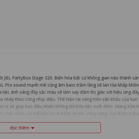
với JBL PartyBox Stage 320. Biến hóa bất cứ không gian nào thành sà
 JBL Pro sound mạnh mẽ cùng âm bass trầm lắng sẽ lan tỏa khắp khôn
 tiệc ánh sáng đầy sắc màu sẽ làm say đắm thị giác với hiệu ứng đầ
 nháy theo từng nhịp điệu. Thể hiện tài năng trên sân khấu của bạn 
hú vị sẽ giúp bạn điều khiển không khí bữa tiệc suốt đêm. Mang bữa ti
m chắc chắn, có thể kéo ra và bánh xe lớn, vững vàng, loa được trang
". Tuyệt vời hơn nữa, tận hưởng âm nhạc liên tục đến 18 giờ — và n
 riêng) và tiếp tục cuồng nhiệt theo nhịp nhạc. Với những bữa tiệc lớn
đọc thêm
JBL có hỗ trợ Auracast với nhau thông qua ứng dụng JBL PartyBox. JB