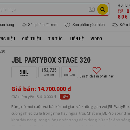
HOTLI
0
806
bán hàng
Sản phẩm đã xem
Sản phẩm yêu thích
Kiểm t
NG HIỆU
GIỚI THIỆU
TIN TỨC
LIÊN HỆ
VIDEO
320
JBL PARTYBOX STAGE 320
152,725
0
LƯỢT XEM
BÌNH LUẬN
Bạn thích sản phẩm này
Giá bán: 14.700.000 đ
Giá niêm yết:
15.610.000 đ
-6%
Bùng nổ mọi cuộc vui bất kể thời gian và không gian với JBL PartyB
cuồng nhiệt, dù là trong nhà hay ngoài trời. Chất âm JBL Pro sound
khơi dậy năng lượng cuồng nhiệt trong đám đông, bữa tiệc ánh sáng 
độc đáo, dải đèn ánh sáng vòng đua và ánh đèn strobe nháy theo từ