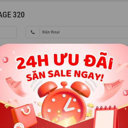
g tận hưởng tiệc tùng tuyệt hảo.
AGE 320
 mẽ từ cặp loa woofer 6.5” cho âm thanh rõ ràng, chất bass sâu sâu
oa tweeter 25mm tái tạo âm treble sắc nét, trong trẻo. Dù trong nhà
Điện thoại
is bằng âm nhạc.
n trình diễn ánh sáng cực đỉnh. Thỏa sức tận hưởng hiệu ứng đầy s
 strobe, tất cả chớp nháy hòa theo nhịp điệu của bạn.
lên tới 18 giờ chỉ một lần sạc. Nếu vẫn chưa thỏa mãn, chỉ cần thay th
ng tốc thêm nữa, sạc nhanh chỉ 10 phút sẽ giúp bạn có thêm 2 giờ chơ
 vững vàng
 tay cầm thoải mái, dễ dàng kéo ra khi cần và gập gọn khi không sử d