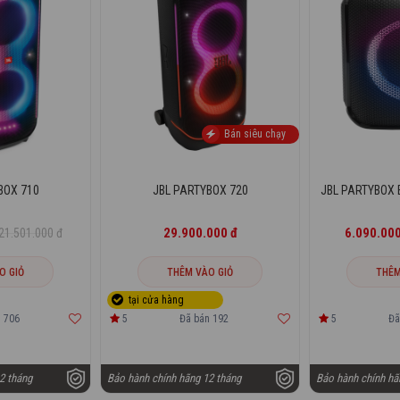
Bán siêu chạy
BOX 710
JBL PARTYBOX 720
JBL PARTYBOX 
29.900.000 đ
6.090.000
21.501.000 đ
O GIỎ
THÊM VÀO GIỎ
THÊM
 706
5
Đã bán 192
5
Đã
2 tháng
Bảo hành chính hãng 12 tháng
Bảo hành chính hã