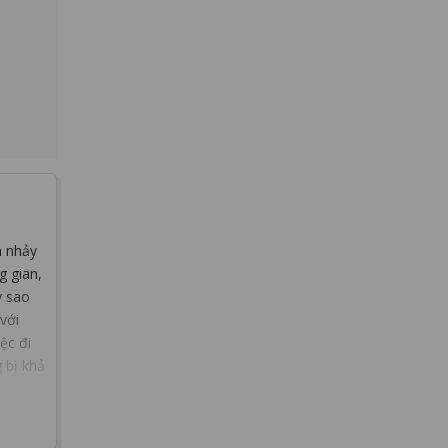
n nhảy
g gian,
y sao
với
ệc đi
 bị khả
ếu bữa
 hơn
L