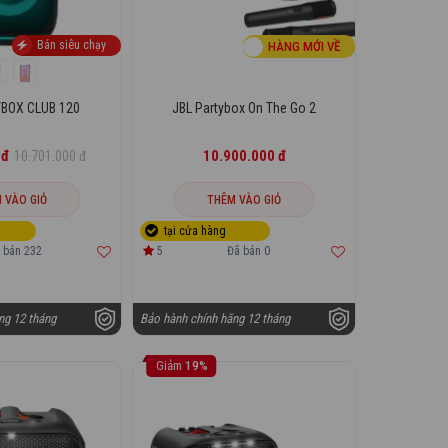
Bán siêu chạy
HÀNG MỚI VỀ
ợp nhất
YBOX CLUB 120
JBL Partybox On The Go 2
 đ
10.900.000 đ
10.701.000 đ
g nhận
 VÀO GIỎ
THÊM VÀO GIỎ
 bán 232
5
Đã bán 0
ng 12 tháng
Bảo hành chính hãng 12 tháng
Giảm
19%