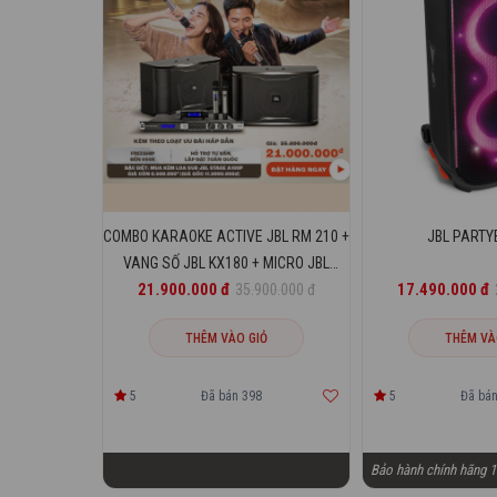
COMBO KARAOKE ACTIVE JBL RM 210 +
JBL PARTY
VANG SỐ JBL KX180 + MICRO JBL
21.900.000 đ
17.490.000 đ
VM200
35.900.000 đ
THÊM VÀO GIỎ
THÊM VÀ
5
Đã bán 398
5
Đã bán
Bảo hành chính hãng 1