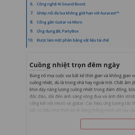
Công nghệ AI Sound Boost
Ghép nối đa loa không giới hạn với Auracast™
Cổng gắn Guitar và Micro
Ứng dụng JBL PartyBox
Được làm một phần bằng vật liệu tái chế
Cuồng nhiệt trọn đêm ngày
Bùng nổ mọi cuộc vui bất kể thời gian và không gian 
cuồng nhiệt, dù là trong nhà hay ngoài trời. Chất âm
khơi dậy năng lượng cuồng nhiệt trong đám đông, bữa
độc đáo, dải đèn ánh sáng vòng đua và ánh đèn strobe
cổng kết nối micro và guitar. Các hiệu ứng tương tác t
bất cứ đâu nhờ thiết kế di động thông minh với tay cầ
năng kháng nước, để bạn "chơi tiệc không sợ mưa rơi
tiệc chưa dừng lại, chỉ cần thay thế pin sạc (được bán
nữa, bạn có thể dễ dàng kết nối không dây nhiều loa 