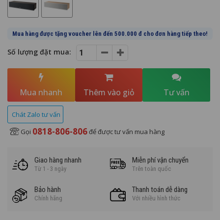
thùng loa, loại bỏ hiện tượng tiếng ồn và sự biến dạng âm thanh.
Mua hàng được tặng voucher lên đến 500.000 đ cho đơn hàng tiếp theo!
Số lượng đặt mua:
Mua nhanh
Thêm vào giỏ
Tư vấn
Chát Zalo tư vấn
0818-806-806
Gọi
để được tư vấn mua hàng
Giao hàng nhanh
Miễn phí vận chuyển
Từ 1 - 3 ngày
Trên toàn quốc
Bảo hành
Thanh toán dễ dàng
Chính hãng
Với nhiều hình thức