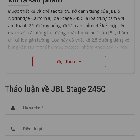
Mô tả sản phẩm
Được thiết kế và chế tác tại trụ sở danh tiếng của JBL ở
Northridge California, loa Stage 245C là loa trung tâm với
âm thanh 2.5 đường tiếng, được cân chỉnh để kết hợp liền
mạch với các dòng loa đứng hoặc bookshelf của JBL, thậm
chí cả loa gắn tường. Loa này có thiết kế 2.5 đường tiếng với
họng kèn HDI™ thế hệ mới, tweeter nhôm Anodized 1-inch
(25mm), và bốn củ loa woofer 4.5-inch (114mm)
Polycellulose, mang đến âm trầm đặc trưng sâu của JBL.
đọc thêm
Thảo luận về JBL Stage 245C
Họ và tên
*
Điện thoại