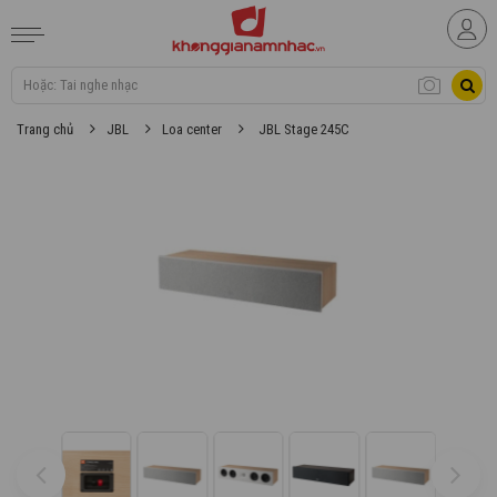
Trang chủ
JBL
Loa center
JBL Stage 245C