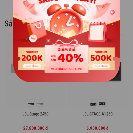
số đáp ứng trung tính cả ở trung và ngoài trục. Họng kèn
HDI trên Stage 2 kết hợp với củ loa tweeter bằng nhôm
Anodized giúp nâng cao hiệu suất và động học của loa.
Sản phẩm liên quan
Bộ phân tần 2.5 đường tiếng chính
xác
Loa Stage 245C có thiết kế phân tần độc đáo, chia củ loa
JBL Stage 245C
JBL STAGE A125C
woofer phía trên ngay dưới dải âm cao của tweeter, trong
khi củ loa woofer còn lại được chia ở tần số thấp hơn. Thiết
kế này tạo ra dải âm trung sôi động nhưng vẫn đảm bảo cả
27.800.000 đ
6.900.000 đ