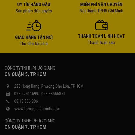
UY TÍN HÀNG ĐẦU
MIỄN PHÍ VẬN CHUYỂN
Sản phẩm độc quyền
Nội thành TP.Hồ Chí Minh
THANH TOÁN LINH HOẠT
GIAO HÀNG TẬN NƠI
Thanh toán sau
Thu tiền tận nhà
CÔNG TY TNHH PHÚC GIANG
CN QUẬN 5, TP.HCM
225 Hồng Bàng, Phường Chợ Lớn, TP.HCM
028 22411599 - 028 38565871
08 18 806 806
www.khonggianamnhac.vn
CÔNG TY TNHH PHÚC GIANG
CN QUẬN 7, TP.HCM