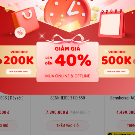
Giảm
6%
Giảm
8%
HÀNG MỚI VỀ
HÀNG MỚI VỀ
S ( Dây rời )
SENNHEISER HD 550
Sennheiser A
000 đ
7.390.000 đ
4.499.000
7.844.000 đ
O GIỎ
THÊM VÀO GIỎ
THÊM