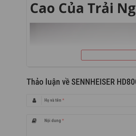
Cao Của Trải N
Thảo luận về SENNHEISER HD800S
Họ và tên
*
Nội dung
*