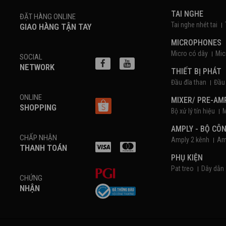
TAI NGHE
ĐẶT HÀNG ONLINE
Tai nghe nhét tai
GIAO HÀNG TẬN TAY
MICROPHONES
Micro có dây
Mic
SOCIAL
NETWORK
THIẾT BỊ PHÁT
Đầu đĩa than
Đầu
ONLINE
MIXER/ PRE-AM
SHOPPING
Bộ xử lý tín hiệu
M
AMPLY - BỘ CÔ
CHẤP NHẬN
Amply 2 kênh
Am
THANH TOÁN
PHỤ KIỆN
Pat treo
Dây dẫn
CHỨNG
NHẬN