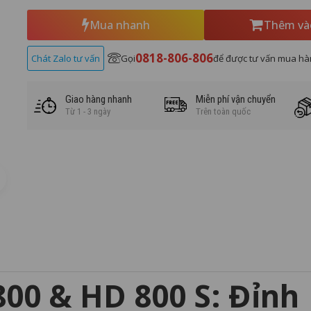
Mua nhanh
Thêm và
0818-806-806
Chát Zalo tư vấn
Gọi
để được tư vấn mua hà
Giao hàng nhanh
Miễn phí vận chuyển
Từ 1 - 3 ngày
Trên toàn quốc
00 & HD 800 S: Đỉnh