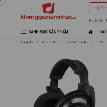
Các điểm 
DANH MỤC SẢN PHẨM
THƯƠ
Trang chủ
SENNHEISER
Tai nghe trùm đầu
SENNHEIS