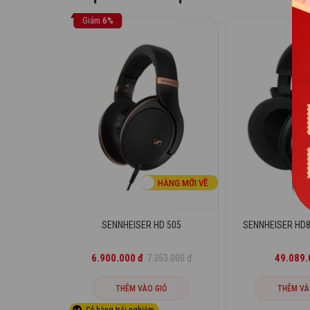
Giảm
6%
HÀNG MỚI VỀ
SENNHEISER HD 505
SENNHEISER HD800
6.900.000 đ
49.089.
7.353.000 đ
THÊM VÀO GIỎ
THÊM VÀ