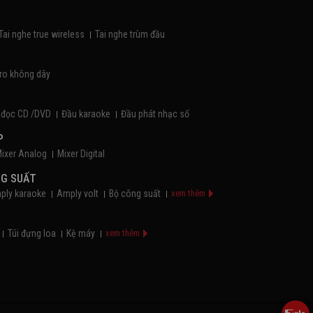
Tai nghe true wireless
Tai nghe trùm đầu
ro không dây
 đọc CD /DVD
Đầu karaoke
Đầu phát nhạc số
P
ixer Analog
Mixer Digital
NG SUẤT
ply karaoke
Amply volt
Bộ công suất
xem thêm
Túi đựng loa
Kệ máy
xem thêm