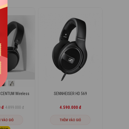
CCENTUM Wireless
SENNHEISER HD 569
 đ
4.590.000 đ
4.899.000 đ
 VÀO GIỎ
THÊM VÀO GIỎ