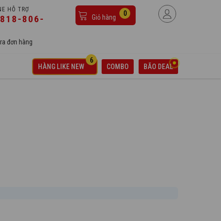
NE HỖ TRỢ
0
818-806-
Giỏ hàng
ra đơn hàng
6
HÀNG LIKE NEW
COMBO
BÃO DEAL