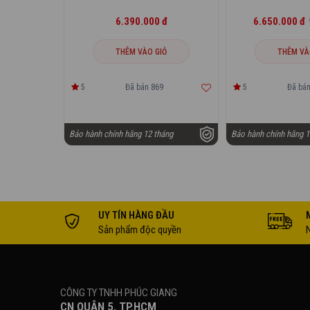
6.390.000 đ
6.650.000 đ
THÊM VÀO GIỎ
THÊM VÀ
5
Đã bán 869
5
Đã bán
Bảo hành chính hãng 12 tháng
Bảo hành chính hãng 1
UY TÍN HÀNG ĐẦU
Sản phẩm độc quyền
CÔNG TY TNHH PHÚC GIANG
CN QUẬN 5, TP.HCM