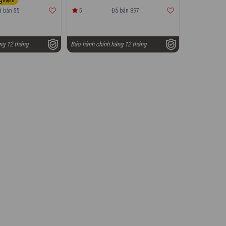
ã bán 55
5
Đã bán 897
ng 12 tháng
Bảo hành chính hãng 12 tháng
mạnh
hông vũ
không
i hiện