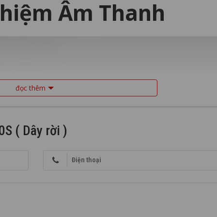
ghiệm Âm Thanh
đọc thêm
 ( Dây rời )
Điện thoại