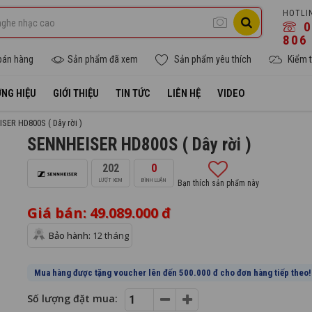
HOTLI
0
806
bán hàng
Sản phẩm đã xem
Sản phẩm yêu thích
Kiểm t
NG HIỆU
GIỚI THIỆU
TIN TỨC
LIÊN HỆ
VIDEO
ER HD800S ( Dây rời )
SENNHEISER HD800S ( Dây rời )
202
0
LƯỢT XEM
BÌNH LUẬN
Bạn thích sản phẩm này
Giá bán: 49.089.000 đ
Bảo hành:
12 tháng
Mua hàng được tặng voucher lên đến 500.000 đ cho đơn hàng tiếp theo!
Số lượng đặt mua: