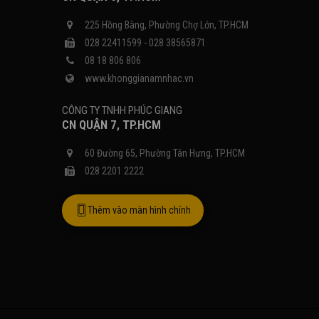
225 Hồng Bàng, Phường Chợ Lớn, TP.HCM
028 22411599 - 028 38565871
08 18 806 806
www.khonggianamnhac.vn
CÔNG TY TNHH PHÚC GIANG
Công Nghệ Âm Thanh Đột Phá
CN QUẬN 7, TP.HCM
60 Đường 65, Phường Tân Hưng, TP.HCM
028 2201 2222
Thêm vào màn hình chính