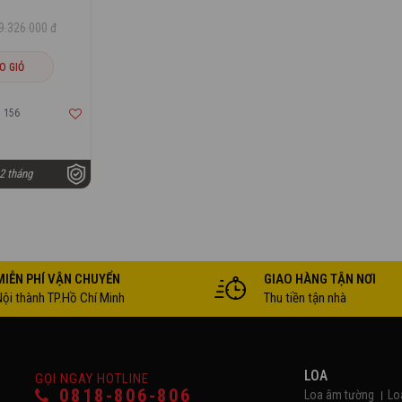
9.326.000 đ
O GIỎ
 156
2 tháng
MIỄN PHÍ VẬN CHUYỂN
GIAO HÀNG TẬN NƠI
Nội thành TP.Hồ Chí Minh
Thu tiền tận nhà
LOA
GỌI NGAY HOTLINE
0818-806-806
Loa âm tường
Lo