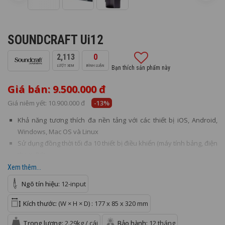
SOUNDCRAFT Ui12
2,113
0
LƯỢT XEM
BÌNH LUẬN
Bạn thích sản phẩm này
Giá bán: 9.500.000 đ
Giá niêm yết:
10.900.000 đ
-13%
Khả năng tương thích đa nền tảng với các thiết bị iOS, Android,
Windows, Mac OS và Linux
Sử dụng đồng thời tối đa 10 thiết bị điều khiển (máy tính bảng, điện
thoại, PC)
Xử lý tín hiệu Harman huyền thoại từ dbx®, Digitech® và
Xem thêm...
Lexicon®
Ngõ tín hiệu:
12-input
Kích thước:
(W × H × D) : 177 x 85 x 320 mm
Trọng lượng:
2.29kg / cái
Bảo hành:
12 tháng