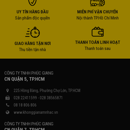
UY TÍN HÀNG ĐẦU
MIỄN PHÍ VẬN CHUYỂN
Sản phẩm độc quyền
Nội thành TP.Hồ Chí Minh
THANH TOÁN LINH HOẠT
GIAO HÀNG TẬN NƠI
Thanh toán sau
Thu tiền tận nhà
CÔNG TY TNHH PHÚC GIANG
CN QUẬN 5, TP.HCM
225 Hồng Bàng, Phường Chợ Lớn, TP.HCM
028 22411599 - 028 38565871
08 18 806 806
www.khonggianamnhac.vn
CÔNG TY TNHH PHÚC GIANG
CN QUẬN 7, TP.HCM