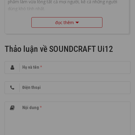
phẩm làm vừa lòng tất cả mọi người, kể cả những người
dùng khó tính nhất.
đọc thêm
Thảo luận về SOUNDCRAFT Ui12
Họ và tên
*
Điện thoại
Nội dung
*
Kết nối wifi thông minh