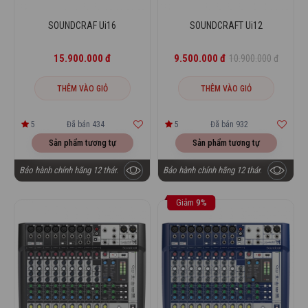
SOUNDCRAF Ui16
SOUNDCRAFT Ui12
15.900.000 đ
9.500.000 đ
10.900.000 đ
THÊM VÀO GIỎ
THÊM VÀO GIỎ
5
Đã bán 434
5
Đã bán 932
Sản phẩm tương tự
Sản phẩm tương tự
Bảo hành chính hãng 12 tháng
Bảo hành chính hãng 12 tháng
Giảm
9%