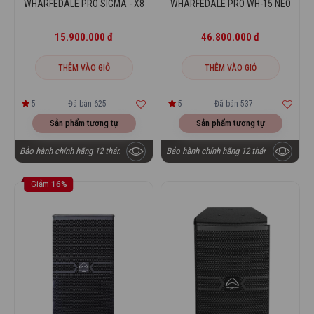
WHARFEDALE PRO SIGMA - X8
WHARFEDALE PRO WH-15 NEO
15.900.000 đ
46.800.000 đ
THÊM VÀO GIỎ
THÊM VÀO GIỎ
5
Đã bán 625
5
Đã bán 537
Sản phẩm tương tự
Sản phẩm tương tự
Bảo hành chính hãng 12 tháng
Bảo hành chính hãng 12 tháng
Wharfedale Pro Anglo E10
được thiết kế là một hệ thống
Giảm
16%
loa biểu diễn chuyên nghiệp, với cấu trúc 2 đường tiếng, sử
dụng 2 củ loa con, với đặc trưng là âm thanh sống động,
mạnh mẽ, chất âm cao cấp, giàu chi tiết. Trong đó, dải cao
của loa được đảm nhiệm bởi 1 tweeter kích thước 25mm,
kết hợp với 1 woofer hình nón đường kính lớn lên tới
300mm làm nhiệm vụ tái tạo dải trung và trầm. Cả 2 củ loa
này đều được trang bị những công nghệ mới và tiên tiến