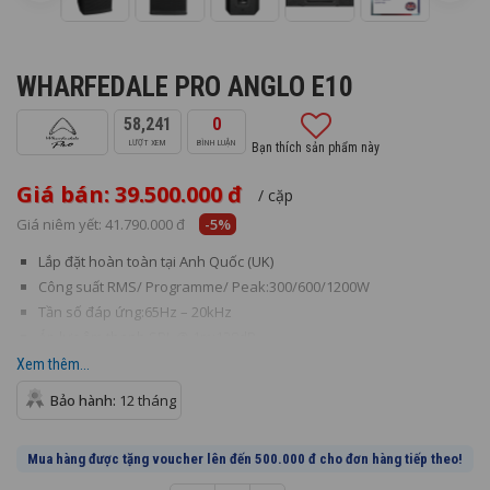
WHARFEDALE PRO ANGLO E10
58,241
0
LƯỢT XEM
BÌNH LUẬN
Bạn thích sản phẩm này
Giá bán: 39.500.000 đ
/ cặp
Giá niêm yết:
41.790.000 đ
-5%
Lắp đặt hoàn toàn tại Anh Quốc (UK)
Công suất RMS/ Programme/ Peak:300/600/1200W
Tần số đáp ứng:65Hz – 20kHz
Áp lực âm thanh SPL @ 1m:128dB
Kích thước củ LF:10” - Ferrite
Xem thêm...
Bảo hành:
12 tháng
Mua hàng được tặng voucher lên đến 500.000 đ cho đơn hàng tiếp theo!