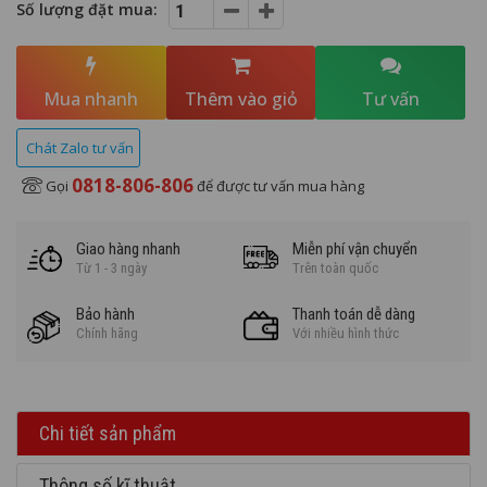
Số lượng đặt mua:
Mua nhanh
Thêm vào giỏ
Tư vấn
Chát Zalo tư vấn
0818-806-806
Gọi
để được tư vấn mua hàng
Giao hàng nhanh
Miễn phí vận chuyển
Từ 1 - 3 ngày
Trên toàn quốc
Bảo hành
Thanh toán dễ dàng
Chính hãng
Với nhiều hình thức
Chi tiết sản phẩm
Thông số kĩ thuật