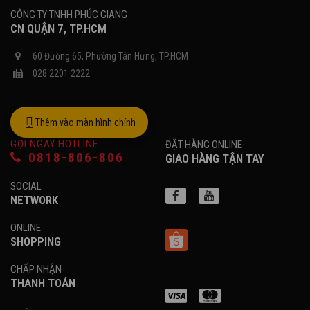
mọi không gian phòng từ 25 -30 mét vuông. Bên cạnh đó
CÔNG TY TNHH PHÚC GIANG
nhờ công suất của loa có thể đặt tới 1200W tối đa và công
CN QUẬN 7, TP.HCM
suất liên tục của loa đạt 300W dễ dàng có thể phối ghép
được với nhiều mẫu cục đẩy công suất hiện nay. Cho tiếng
60 Đường 65, Phường Tân Hưng, TP.HCM
nhạc căng trắc mạnh mẽ, dải trung sáng rõ, tiếng treble
028 2201 2222
sáng rõ chi tiết.
Thêm vào màn hình chính
GỌI NGAY HOTLINE
ĐẶT HÀNG ONLINE
0818-806-806
GIAO HÀNG TẬN TAY
SOCIAL
NETWORK
ONLINE
SHOPPING
CHẤP NHẬN
THANH TOÁN