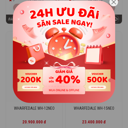
Sản phẩm tương tự
Sản phẩm tương tự
Bảo hành chính hãng 12 tháng
Bảo hành chính hãng 12 tháng
Thiết kế mạnh mẽ, hầm hố
WHARFEDALE WH-12NEO
WHARFEDALE WH-15NEO
Về thiết kế,
Wharfedale Pro Anglo E10
sở hữu kiểu dáng
hiện đại, cao cấp, đủ sức gây ấn tượng ngay từ những cái
20.900.000 đ
23.400.000 đ
nhìn đầu tiên. Loa có vóc dáng trung bình, không quá nhỏ