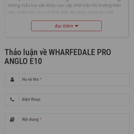
những mẫu loa sân khấu cao cấp nhất trên thị trường hiện
nay, hoàn hảo cho cả trình diễn âm nhạc cũng như hát
karaoke, phù hợp cho cả những setup âm thanh chuyên
nghiệp và cả nhu cầu dân dụng như karaoke gia đình, kinh
đọc thêm
doanh karaoke chuyên nghiệp, hệ thống âm thanh bar,
lounge, hội nghị, tiệc cưới…
Thảo luận về WHARFEDALE PRO
ANGLO E10
Họ và tên
*
Điện thoại
Nội dung
*